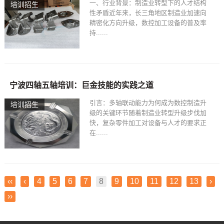
一、行业背景：制造业转型下的人才结构
培训招生
性矛盾近年来，长三角地区制造业加速向
精密化方向升级，数控加工设备的普及率
持......
宁波四轴五轴培训：巨金技能的实践之道
引言：多轴联动能力为何成为数控制造升
培训招生
级的关键环节随着制造业转型升级步伐加
快，复杂零件加工对设备与人才的要求正
在......
‹‹
‹
4
5
6
7
8
9
10
11
12
13
›
››